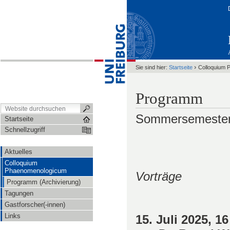
›
Sie sind hier:
Startseite
Colloquium 
Programm
Sommersemester
Startseite
Schnellzugriff
Aktuelles
Colloquium
Phaenomenologicum
Vorträge
Programm (Archivierung)
Tagungen
Gastforscher(-innen)
Links
15. Juli 2025
,
16