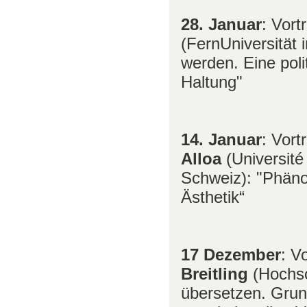
28. Januar
: Vort
(FernUniversität
werden. Eine pol
Haltung"
14. Januar
: Vort
Alloa
(Université
Schweiz): "Phäno
Ästhetik“
17 Dezember
: V
Breitling
(Hochsc
übersetzen. Grun