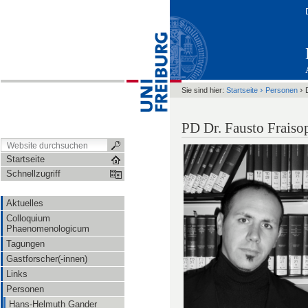
›
›
Sie sind hier:
Startseite
Personen
PD Dr. Fausto Fraiso
Startseite
Schnellzugriff
Aktuelles
Colloquium
Phaenomenologicum
Tagungen
Gastforscher(-innen)
Links
Personen
Hans-Helmuth Gander