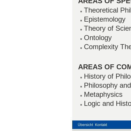
AREAS OF SPE
Theoretical Ph
Epistemology
Theory of Scie
Ontology
Complexity Th
AREAS OF CO
History of Phil
Philosophy and
Metaphysics
Logic and Histo
Übersicht
Kontakt